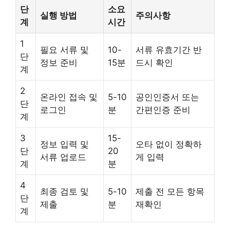
단
소요
실행 방법
주의사항
계
시간
1
필요 서류 및
10-
서류 유효기간 반
단
정보 준비
15분
드시 확인
계
2
온라인 접속 및
5-10
공인인증서 또는
단
로그인
분
간편인증 준비
계
3
15-
정보 입력 및
오타 없이 정확하
단
20
서류 업로드
게 입력
계
분
4
최종 검토 및
5-10
제출 전 모든 항목
단
제출
분
재확인
계