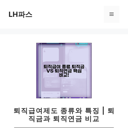
컨
텐
LH파스
메
츠
로
뉴
건
너
뛰
기
퇴직급여제도 종류와 특징 | 퇴
직금과 퇴직연금 비교