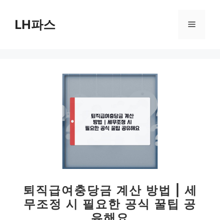
컨
텐
LH파스
메
츠
로
뉴
건
너
뛰
기
퇴직급여충당금 계산 방법 | 세
무조정 시 필요한 공식 꿀팁 공
유해요