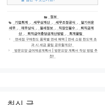
카
정보
테
태
기업회계
,
세무상계산
,
세무조정공식
,
알기쉬운
고
그
세무
,
재무상식
,
절세정보
,
직장인필수
,
퇴직금계
리
산
,
퇴직급여충당금계산방법
,
회계꿀팁
면세점 구매한도 품목별 면세 혜택 | 면세 쇼핑 한도액 초
과 시 세금 꿀팁 공유할게요!
방문요양 급여제공계획서 | 방문요양 계획서 작성 방법 추
천!
최신 글