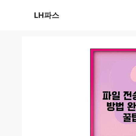
컨
텐
LH파스
츠
로
건
너
뛰
기