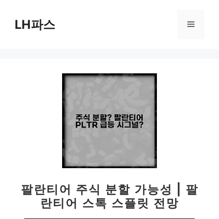
컨
텐
LH파스
메
츠
로
뉴
건
너
뛰
기
팔란티어 주식 분할 가능성 | 팔
란티어 스톡 스플릿 전망