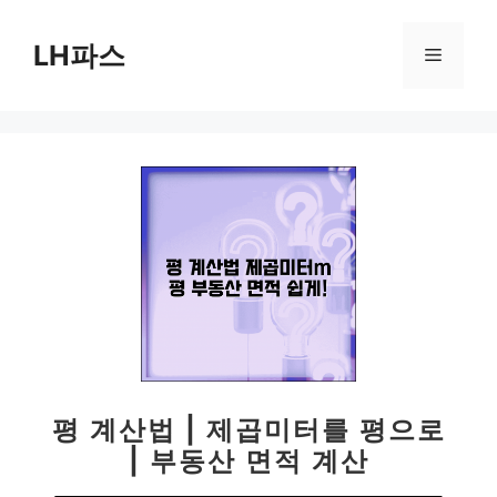
컨
텐
LH파스
메
츠
로
뉴
건
너
뛰
기
평 계산법 | 제곱미터를 평으로
| 부동산 면적 계산