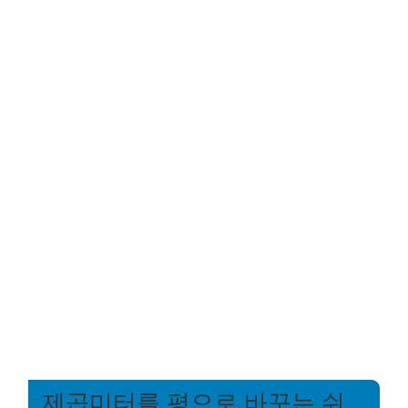
제곱미터를 평으로 바꾸는 쉬