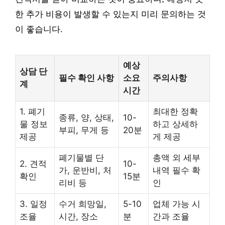
한 추가 비용이 발생할 수 있는지 미리 문의하는 것
이 좋습니다.
예상
상담 단
필수 확인 사항
소요
주의사항
계
시간
1. 폐기
최대한 정확
종류, 양, 상태,
10-
물 정보
하고 상세하
부피, 무게 등
20분
제공
게 제공
폐기물별 단
총액 외 세부
2. 견적
10-
가, 운반비, 처
내역 필수 확
확인
15분
리비 등
인
3. 일정
수거 희망일,
5-10
업체 가능 시
조율
시간, 장소
분
간과 조율