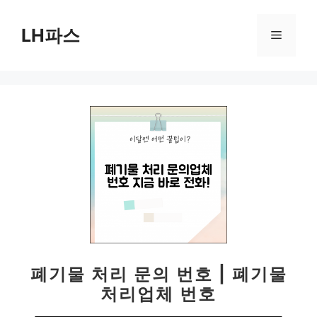
컨
텐
LH파스
메
츠
로
뉴
건
너
뛰
기
폐기물 처리 문의 번호 | 폐기물
처리업체 번호