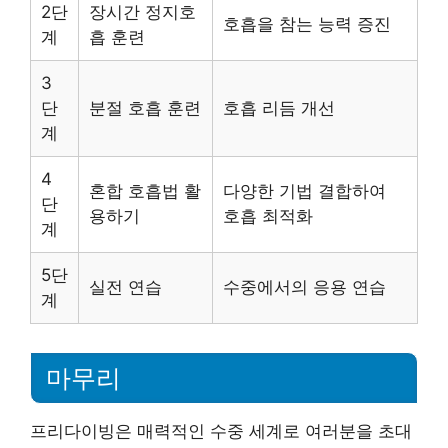
2단
장시간 정지호
호흡을 참는 능력 증진
계
흡 훈련
3
단
분절 호흡 훈련
호흡 리듬 개선
계
4
혼합 호흡법 활
다양한 기법 결합하여
단
용하기
호흡 최적화
계
5단
실전 연습
수중에서의 응용 연습
계
마무리
프리다이빙은 매력적인 수중 세계로 여러분을 초대