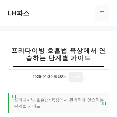
컨
텐
LH파스
메
츠
로
뉴
건
너
뛰
기
프리다이빙 호흡법 육상에서 연
습하는 단계별 가이드
2025-01-30
작성자:
story
프리다이빙 호흡법: 육상에서 완벽하게 연습하는
단계별 가이드