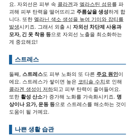
요. 자외선은 피부 속
콜라겐
과
엘라스틴 섬유
를 파
괴해 피부 탄력을 떨어뜨리고
주름살을 생성
하게 합
니다. 또한
멜라닌 색소 생성을 높여 기미와 잡티를
발생
시키죠. 그래서 외출 시
자외선 차단제 사용과
모자, 긴 옷 착용 등
으로 자외선 노출을 최소화하는
게 중요해요!
스트레스
둘째,
스트레스
도 피부 노화의 또 다른
주요 원인
이
에요. 스트레스가 쌓이면 높은
코티솔 수치
로 인해
콜라겐 생성이 저하
되고 피부 탄력이 줄어들어요.
또한
활성 산소
가 증가해 노화를 가속화시키죠.
명
상이나 요가, 운동 등
으로 스트레스를 해소하는 것이
도움이 될 거예요.
나쁜 생활 습관