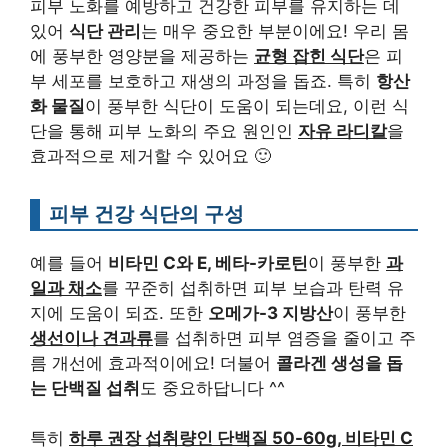
피부 노화를 예방하고 건강한 피부를 유지하는 데
있어
식단 관리
는 매우 중요한 부분이에요! 우리 몸
에 풍부한 영양분을 제공하는
균형 잡힌 식단
은 피
부 세포를 보호하고 재생의 과정을 돕죠. 특히
항산
화 물질
이 풍부한 식단이 도움이 되는데요, 이런 식
단을 통해 피부 노화의 주요 원인인
자유 라디칼
을
효과적으로 제거할 수 있어요 🙂
피부 건강 식단의 구성
예를 들어
비타민 C와 E, 베타-카로틴
이 풍부한
과
일과 채소
를 꾸준히 섭취하면 피부 보습과 탄력 유
지에 도움이 되죠. 또한
오메가-3 지방산
이 풍부한
생선이나 견과류
를 섭취하면 피부 염증을 줄이고 주
름 개선에 효과적이에요! 더불어
콜라겐 생성을 돕
는 단백질 섭취
도 중요하답니다 ^^
특히
하루 권장 섭취량인 단백질 50-60g, 비타민 C