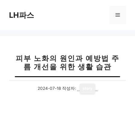
컨
텐
LH파스
메
츠
로
뉴
건
너
뛰
기
피부 노화의 원인과 예방법 주
름 개선을 위한 생활 습관
2024-07-18
작성자:
story