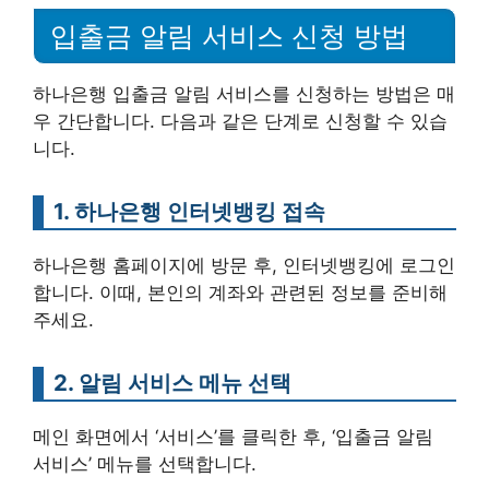
입출금 알림 서비스 신청 방법
하나은행 입출금 알림 서비스를 신청하는 방법은 매
우 간단합니다. 다음과 같은 단계로 신청할 수 있습
니다.
1. 하나은행 인터넷뱅킹 접속
하나은행 홈페이지에 방문 후, 인터넷뱅킹에 로그인
합니다. 이때, 본인의 계좌와 관련된 정보를 준비해
주세요.
2. 알림 서비스 메뉴 선택
메인 화면에서 ‘서비스’를 클릭한 후, ‘입출금 알림
서비스’ 메뉴를 선택합니다.