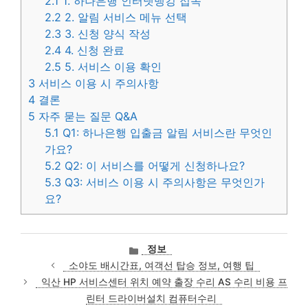
2.1
1. 하나은행 인터넷뱅킹 접속
2.2
2. 알림 서비스 메뉴 선택
2.3
3. 신청 양식 작성
2.4
4. 신청 완료
2.5
5. 서비스 이용 확인
3
서비스 이용 시 주의사항
4
결론
5
자주 묻는 질문 Q&A
5.1
Q1: 하나은행 입출금 알림 서비스란 무엇인
가요?
5.2
Q2: 이 서비스를 어떻게 신청하나요?
5.3
Q3: 서비스 이용 시 주의사항은 무엇인가
요?
카
정보
테
소야도 배시간표, 여객선 탑승 정보, 여행 팁
고
익산 HP 서비스센터 위치 예약 출장 수리 AS 수리 비용 프
리
린터 드라이버설치 컴퓨터수리