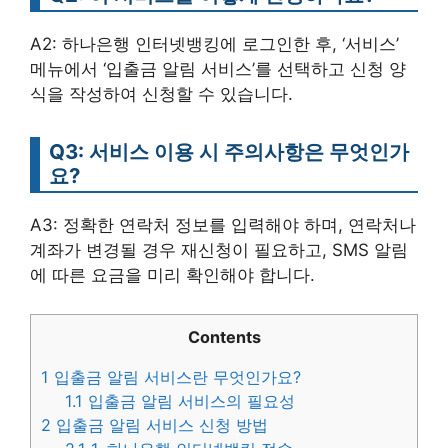
A2: 하나은행 인터넷뱅킹에 로그인한 후, ‘서비스’
메뉴에서 ‘입출금 알림 서비스’를 선택하고 신청 양
식을 작성하여 신청할 수 있습니다.
Q3: 서비스 이용 시 주의사항은 무엇인가
요?
A3: 정확한 연락처 정보를 입력해야 하며, 연락처나
계좌가 변경될 경우 재신청이 필요하고, SMS 알림
에 따른 요금을 미리 확인해야 합니다.
Contents
1
입출금 알림 서비스란 무엇인가요?
1.1
입출금 알림 서비스의 필요성
2
입출금 알림 서비스 신청 방법