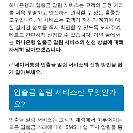
하나은행의 입출금 알림 서비스는 고객의 금융 거래
를 더욱 투명하고 안전하게 관리할 수 있는 훌륭한
도구입니다. 이 서비스는 고객이 자신의 계좌에 대
한 실시간 정보를 즉시 확인할 수 있도록 도와주며,
빠르고 간편하게 신청할 수 있습니다. 이번 글에서
는
하나은행 입출금 알림 서비스의 신청 방법에 대해
자세히 알아보겠습니다.
✅
네이버통장 입출금 알림 서비스의 신청 방법을 쉽
게 알아보세요.
입출금 알림 서비스란 무엇인가
요?
입출금 알림 서비스는 고객의 계좌에서 이루어지는
모든 입출금 거래에 대해 SMS나 앱 푸시 알림을 통