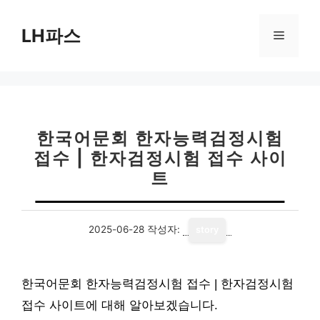
컨
텐
LH파스
메
츠
로
뉴
건
너
뛰
기
한국어문회 한자능력검정시험
접수 | 한자검정시험 접수 사이
트
2025-06-28
작성자:
story
한국어문회 한자능력검정시험 접수 | 한자검정시험
접수 사이트에 대해 알아보겠습니다.