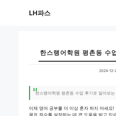
컨
텐
LH파스
츠
로
건
너
뛰
기
한스랭어학원 평촌동 수업
2024-12-
한스랭어학원 평촌동 수업 후기로 알아보는 
이제 영어 공부를 더 이상 혼자 하지 마세요
목표 점수를 설정하는 데 큰 도움을 받고 있