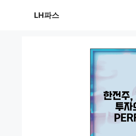
컨
텐
LH파스
츠
로
건
너
뛰
기