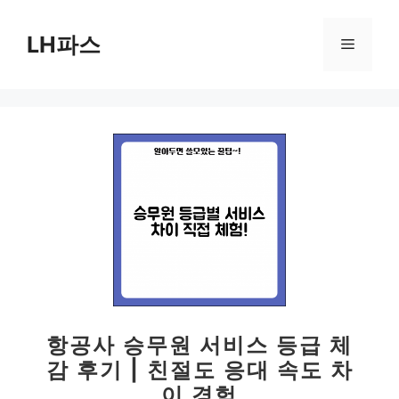
컨
텐
LH파스
메
츠
로
뉴
건
너
뛰
기
항공사 승무원 서비스 등급 체
감 후기 | 친절도 응대 속도 차
이 경험