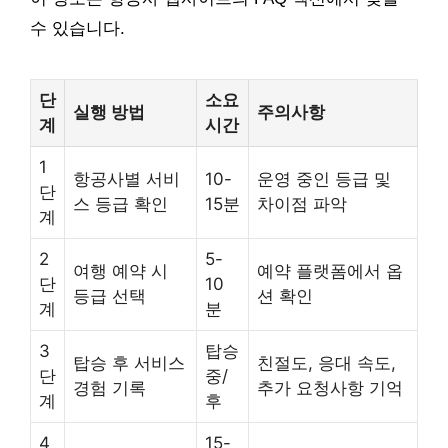
수 있습니다.
단
소요
실행 방법
주의사항
계
시간
1
항공사별 서비
10-
운영 중인 등급 및
단
스 등급 확인
15분
차이점 파악
계
2
5-
여행 예약 시
예약 플랫폼에서 옵
단
10
등급 선택
션 확인
계
분
3
탑승
탑승 후 서비스
친절도, 응대 속도,
단
중/
경험 기록
추가 요청사항 기억
계
후
4
15-