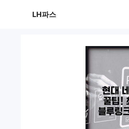
컨
텐
LH파스
츠
로
건
너
뛰
기