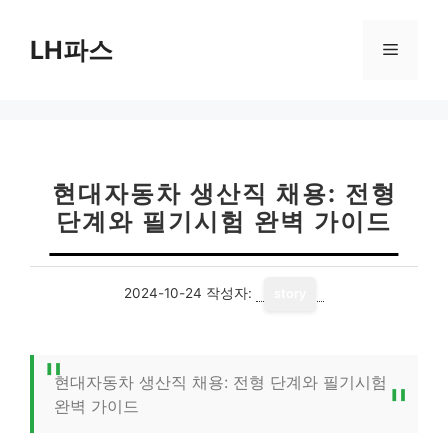
컨
텐
LH파스
메
츠
로
뉴
건
너
뛰
기
현대자동차 생산직 채용: 전형
단계와 필기시험 완벽 가이드
2024-10-24
작성자:
story
현대자동차 생산직 채용: 전형 단계와 필기시험
완벽 가이드