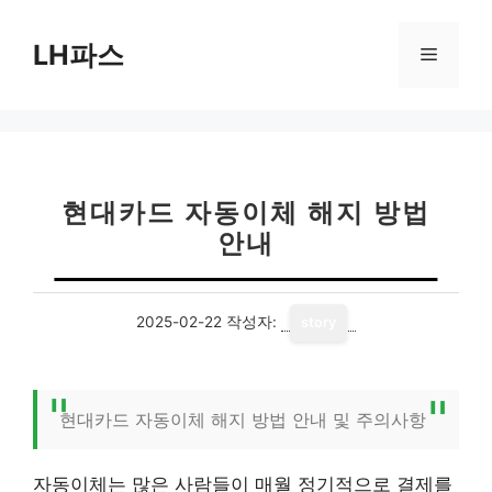
컨
텐
LH파스
메
츠
로
뉴
건
너
뛰
기
현대카드 자동이체 해지 방법
안내
2025-02-22
작성자:
story
현대카드 자동이체 해지 방법 안내 및 주의사항
자동이체는 많은 사람들이 매월 정기적으로 결제를