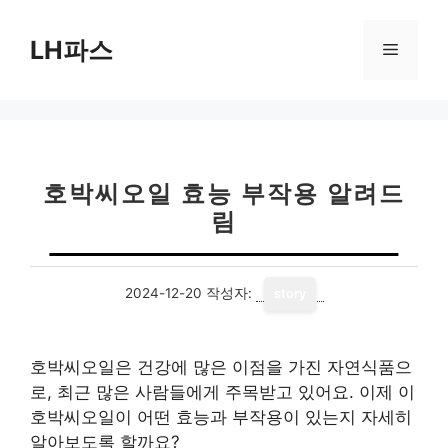
컨
텐
LH파스
메
츠
로
뉴
건
너
뛰
기
호박씨오일 효능 부작용 알려드
림
2024-12-20
작성자:
story
호박씨오일은 건강에 많은 이점을 가진 자연식품으
로, 최근 많은 사람들에게 주목받고 있어요. 이제 이
호박씨오일이 어떤 효능과 부작용이 있는지 자세히
알아보도록 할까요?