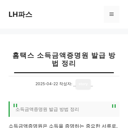
컨
텐
LH파스
메
츠
로
뉴
건
너
뛰
기
홈택스 소득금액증명원 발급 방
법 정리
2025-04-22
작성자:
story
소득금액증명원 발급 방법 정리
소득금액증명원은 소득을 증명하는 중요한 서류로,