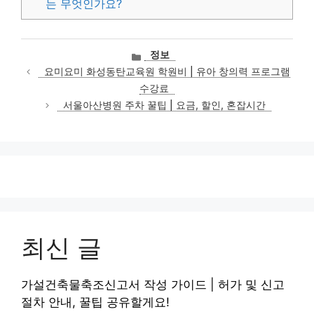
는 무엇인가요?
카
정보
테
요미요미 화성동탄교육원 학원비 | 유아 창의력 프로그램
고
수강료
리
서울아산병원 주차 꿀팁 | 요금, 할인, 혼잡시간
최신 글
가설건축물축조신고서 작성 가이드 | 허가 및 신고
절차 안내, 꿀팁 공유할게요!