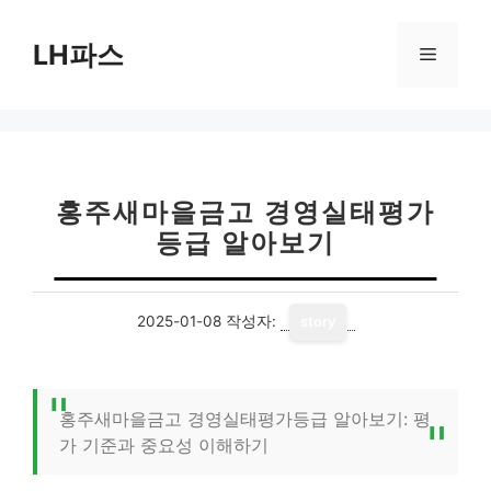
컨
텐
LH파스
메
츠
로
뉴
건
너
뛰
기
홍주새마을금고 경영실태평가
등급 알아보기
2025-01-08
작성자:
story
홍주새마을금고 경영실태평가등급 알아보기: 평
가 기준과 중요성 이해하기