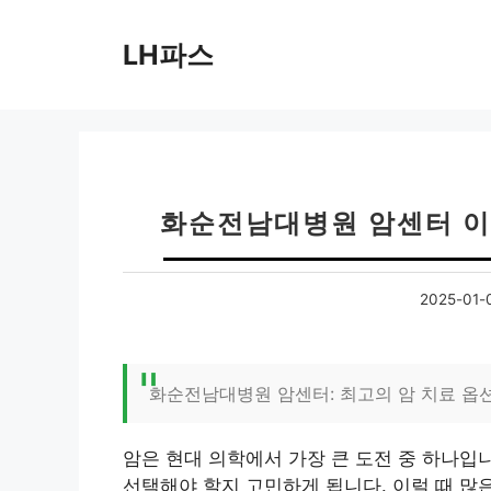
컨
텐
LH파스
츠
로
건
너
뛰
기
화순전남대병원 암센터 이용
2025-01-
화순전남대병원 암센터: 최고의 암 치료 옵
암은 현대 의학에서 가장 큰 도전 중 하나입
선택해야 할지 고민하게 됩니다. 이럴 때 많