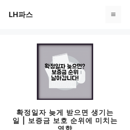
컨
텐
LH파스
메
츠
로
뉴
건
너
뛰
기
확정일자 늦게 받으면 생기는
일 | 보증금 보호 순위에 미치는
영향