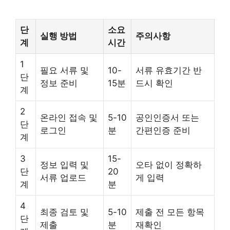
단
소요
실행 방법
주의사항
계
시간
1
필요 서류 및
10-
서류 유효기간 반
단
정보 준비
15분
드시 확인
계
2
온라인 접속 및
5-10
공인인증서 또는
단
로그인
분
간편인증 준비
계
3
15-
정보 입력 및
오타 없이 정확하
단
20
서류 업로드
게 입력
계
분
4
최종 검토 및
5-10
제출 전 모든 항목
단
제출
분
재확인