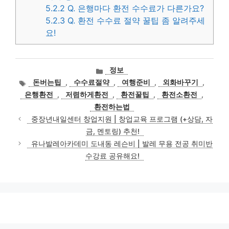
5.2.2
Q. 은행마다 환전 수수료가 다른가요?
5.2.3
Q. 환전 수수료 절약 꿀팁 좀 알려주세
요!
카
정보
테
태
돈버는팁
,
수수료절약
,
여행준비
,
외화바꾸기
,
고
그
은행환전
,
저렴하게환전
,
환전꿀팁
,
환전소환전
,
리
환전하는법
중장년내일센터 창업지원 | 창업교육 프로그램 (+상담, 자
금, 멘토링) 추천!
유나발레아카데미 도내동 레슨비 | 발레 무용 전공 취미반
수강료 공유해요!