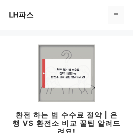
컨
텐
LH파스
메
츠
로
뉴
건
너
뛰
기
환전 하는 법 수수료 절약 | 은
행 VS 환전소 비교 꿀팁 알려드
려요!