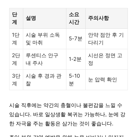
단
소요
설명
주의사항
계
시간
1단
시술 부위 소독
안약 점안 후 기
5-7분
계
및 마취
다리기
2단
루센티스 안구
시선은 정면 고
1-2분
계
내 주사
정
3단
시술 후 경과 관
5-10
눈 압력 확인
계
찰
분
시술 직후에는 약간의 충혈이나 불편감을 느낄 수
있습니다. 바로 일상생활 복귀는 가능하나, 눈에 강
한 자극을 주는 활동은 삼가는 것이 좋습니다.