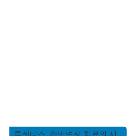
루센티스, 황반변성 치료의 시