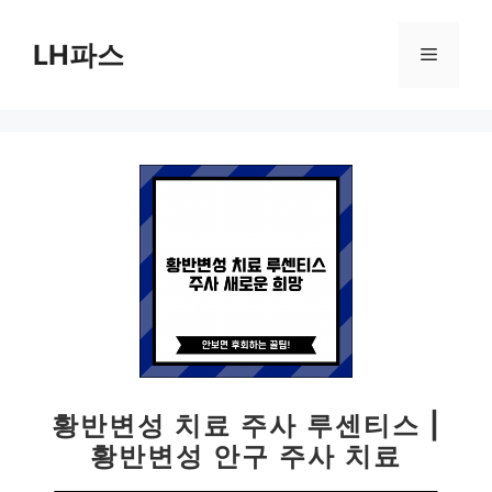
컨
텐
LH파스
메
츠
로
뉴
건
너
뛰
기
황반변성 치료 주사 루센티스 |
황반변성 안구 주사 치료