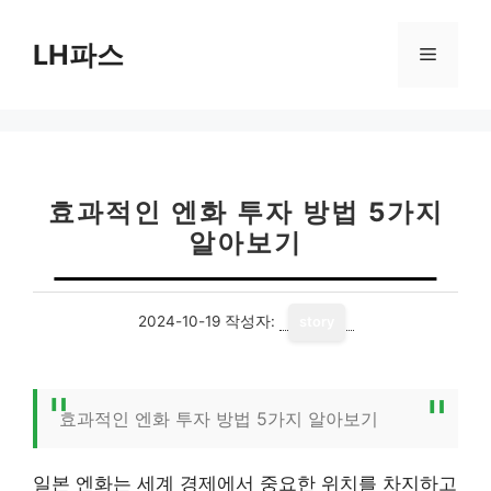
컨
텐
LH파스
메
츠
로
뉴
건
너
뛰
기
효과적인 엔화 투자 방법 5가지
알아보기
2024-10-19
작성자:
story
효과적인 엔화 투자 방법 5가지 알아보기
일본 엔화는 세계 경제에서 중요한 위치를 차지하고