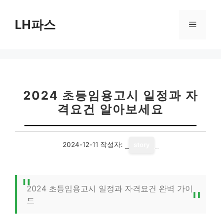
컨
텐
LH파스
메
츠
로
뉴
건
너
뛰
기
2024 초등임용고시 일정과 자
격요건 알아보세요
2024-12-11
작성자:
story
2024 초등임용고시 일정과 자격요건 완벽 가이
드