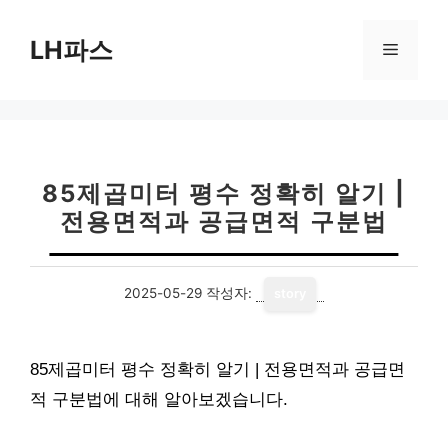
컨
텐
LH파스
메
츠
로
뉴
건
너
뛰
기
85제곱미터 평수 정확히 알기 |
전용면적과 공급면적 구분법
2025-05-29
작성자:
story
85제곱미터 평수 정확히 알기 | 전용면적과 공급면
적 구분법에 대해 알아보겠습니다.