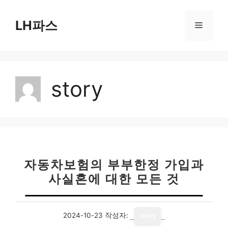
컨
텐
LH파스
메
츠
로
뉴
건
너
story
뛰
기
자동차보험의 부부한정 가입과
사실혼에 대한 모든 것
2024-10-23
작성자:
story