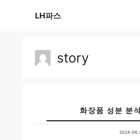
컨
텐
LH파스
츠
로
건
너
뛰
story
기
화장품 성분 분석
2024-06-