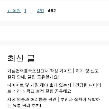
페
페
페
←
이전
1
…
451
452
이
이
이
지
지
지
최신 글
가설건축물축조신고서 작성 가이드 | 허가 및 신고
절차 안내, 꿀팁 공유할게요!
다이어트 몇 개월 해야 효과 있는지 | 건강한 다이어
트 기간과 목표 설정 꿀팁 공유해요
자궁 염증과 허리통증 원인 | 부인과 질환이 유발하
는 요통 원리 추천!