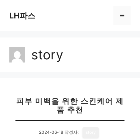
컨
텐
LH파스
메
츠
로
뉴
건
너
story
뛰
기
피부 미백을 위한 스킨케어 제
품 추천
2024-06-18
작성자:
story