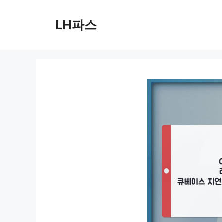
컨
텐
LH파스
츠
로
건
너
뛰
기