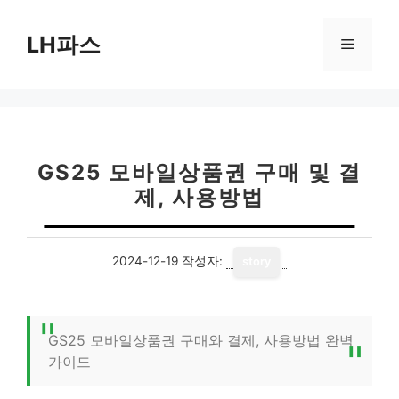
컨
텐
LH파스
메
츠
로
뉴
건
너
뛰
기
GS25 모바일상품권 구매 및 결
제, 사용방법
2024-12-19
작성자:
story
GS25 모바일상품권 구매와 결제, 사용방법 완벽
가이드