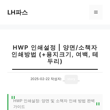
컨
텐
LH파스
메
츠
로
뉴
건
너
뛰
기
HWP 인쇄설정 | 양면/소책자
인쇄방법 (+용지크기, 여백, 테
두리)
2025-02-22
작성자:
story
HWP 인쇄설정: 양면 및 소책자 인쇄 방법 완벽
가이드