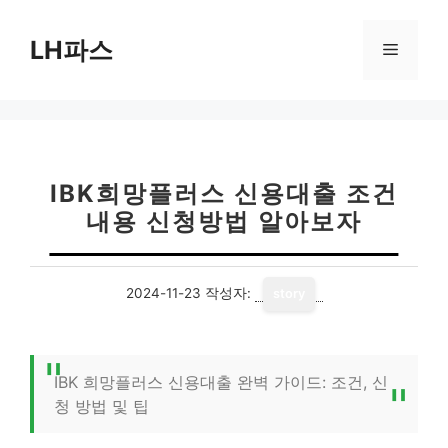
컨
텐
LH파스
메
츠
로
뉴
건
너
뛰
기
IBK희망플러스 신용대출 조건
내용 신청방법 알아보자
2024-11-23
작성자:
story
IBK 희망플러스 신용대출 완벽 가이드: 조건, 신
청 방법 및 팁