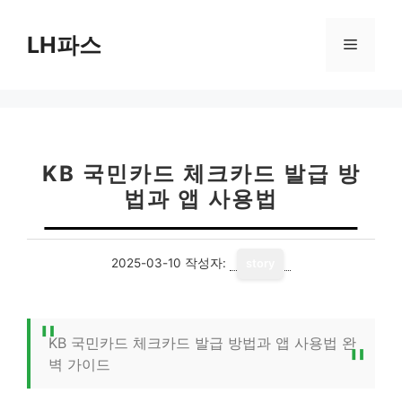
컨
텐
LH파스
메
츠
로
뉴
건
너
뛰
기
KB 국민카드 체크카드 발급 방
법과 앱 사용법
2025-03-10
작성자:
story
KB 국민카드 체크카드 발급 방법과 앱 사용법 완
벽 가이드