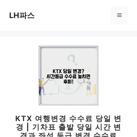
컨
텐
LH파스
메
츠
로
뉴
건
너
뛰
기
KTX 여행변경 수수료 당일 변
경 | 기차표 출발 당일 시간 변
경과 좌석 등급 변경 수수료