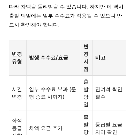
따라 차액을 돌려받을 수 있습니다. 하지만 이 역시
출발 당일에는 일부 수수료가 적용될 수 있으니 반
드시 확인해야 합니다.
변
변경
경
발생 수수료/요금
비고
유형
시
점
출
시간
일부 수수료 부과 (운
발
잔여석 확인
변경
행 종료 시까지)
당
필수
일
출
좌석
발
등급별 요금
등급
차액 요금 추가
당
차이 확인