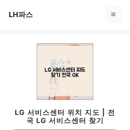
컨
텐
LH파스
메
츠
로
뉴
건
너
뛰
기
LG 서비스센터 위치 지도 | 전
국 LG 서비스센터 찾기