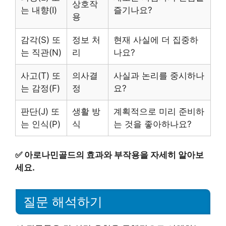
상호작
는 내향(I)
즐기나요?
용
감각(S) 또
정보 처
현재 사실에 더 집중하
는 직관(N)
리
나요?
사고(T) 또
의사결
사실과 논리를 중시하나
는 감정(F)
정
요?
판단(J) 또
생활 방
계획적으로 미리 준비하
는 인식(P)
식
는 것을 좋아하나요?
✅
아로나민골드의 효과와 부작용을 자세히 알아보
세요.
질문 해석하기