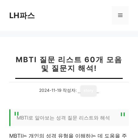
컨
텐
LH파스
메
츠
로
뉴
건
너
뛰
기
MBTI 질문 리스트 60개 모음
및 질문지 해석!
2024-11-19
작성자:
story
MBTI로 알아보는 성격 질문 리스트와 해석
MBTI는 개인의 성격 유형을 이해하는 데 도움을 주