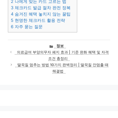
2
나에게 맞는 카드 고르는 법
3
체크카드 발급 절차 완전 정복
4
숨겨진 혜택 놓치지 않는 꿀팁
5
현명한 체크카드 활용 전략
6
자주 묻는 질문
카
정보
테
의료급여 부양의무자 폐지 효과 | 기준 완화 혜택 및 자격
고
조건 총정리
리
딸꾹질 멈추는 방법 10가지 완벽정리 | 딸꾹질 안멈출 때
해결법