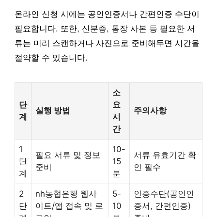
온라인 신청 시에는 공인인증서나 간편인증 수단이
필요합니다. 또한, 신분증, 통장 사본 등 필요한 서
류는 미리 스캔하거나 사진으로 준비해두면 시간을
절약할 수 있습니다.
소
단
요
실행 방법
주의사항
계
시
간
1
10-
필요 서류 및 정보
서류 유효기간 확
단
15
준비
인 필수
계
분
2
nh농협은행 웹사
5-
인증수단(공인인
단
이트/앱 접속 및 로
10
증서, 간편인증)