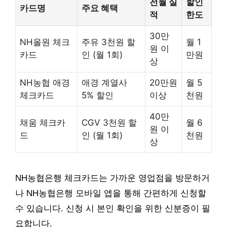
전월 실
할인
카드명
주요 혜택
적
한도
30만
NH올원 체크
주유 3천원 할
월 1
원 이
카드
인 (월 1회)
만원
상
NH농협 애경
애경 계열사
20만원
월 5
체크카드
5% 할인
이상
천원
40만
채움 체크카
CGV 3천원 할
월 6
원 이
드
인 (월 1회)
천원
상
NH농협은행 체크카드는 가까운 영업점을 방문하거
나 NH농협은행 모바일 앱을 통해 간편하게 신청할
수 있습니다. 신청 시 본인 확인을 위한 신분증이 필
요합니다.