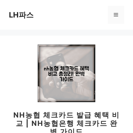
컨
텐
LH파스
메
츠
로
뉴
건
너
뛰
기
NH농협 체크카드 발급 혜택 비
교 | NH농협은행 체크카드 완
벽 가이드