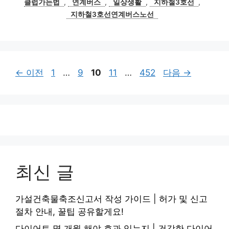
클럽가는법
,
연계버스
,
일상생활
,
지하철3호선
,
지하철3호선연계버스노선
페
페
페
페
페
←
이전
1
…
9
10
11
…
452
다음
→
이
이
이
이
이
지
지
지
지
지
최신 글
가설건축물축조신고서 작성 가이드 | 허가 및 신고
절차 안내, 꿀팁 공유할게요!
다이어트 몇 개월 해야 효과 있는지 | 건강한 다이어