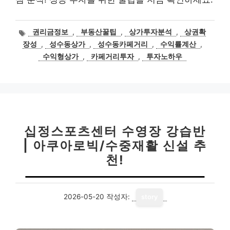
태
권리금정보
,
부동산꿀팁
,
상가투자분석
,
상권확
그
장성
,
성수동상가
,
성수동카페거리
,
수익률계산
,
수익형상가
,
카페거리투자
,
투자노하우
십정스포츠센터 수영장 강습반
| 아쿠아로빅/수중재활 신설 추
천!
2026-05-20
작성자:
story