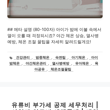
## 메타 설명 (80-100자) 아이가 밤에 이불 속에서
열이 오를 때 걱정되시죠? 야간 체온 상승, 열사병
예방, 체온 조절 꿀팁을 자세히 알려드릴게요!
태
건강관리
,
밤중체온
,
숙면팁
,
아기체온
,
아이
그
밤체온
,
야간체온관리
,
열사병예방
,
유아체온
,
육
아공유
,
체온조절꿀팁
유류비 부가세 공제 세무처리 |