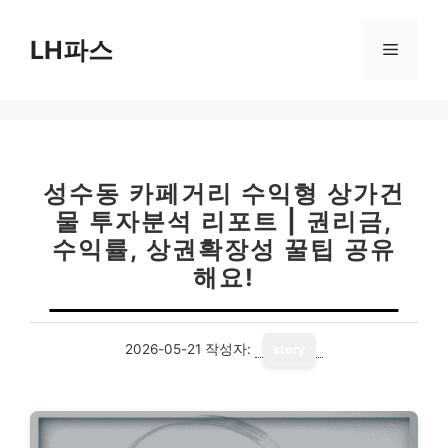
컨
텐
LH파스
메
츠
로
뉴
건
너
뛰
기
성수동 카페거리 수익형 상가건
물 투자분석 리포트 | 권리금,
수익률, 상권확장성 꿀팁 공유
해요!
2026-05-21
작성자:
story