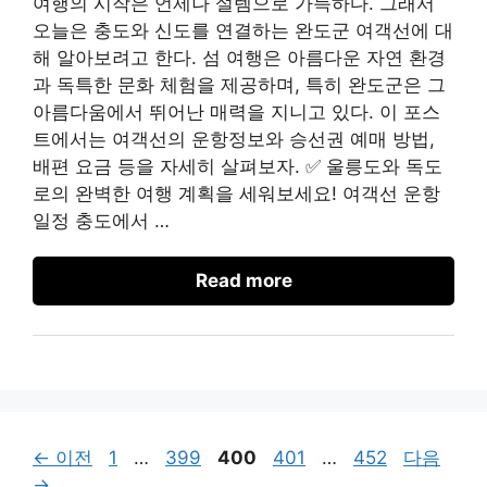
여행의 시작은 언제나 설렘으로 가득하다. 그래서
오늘은 충도와 신도를 연결하는 완도군 여객선에 대
해 알아보려고 한다. 섬 여행은 아름다운 자연 환경
과 독특한 문화 체험을 제공하며, 특히 완도군은 그
아름다움에서 뛰어난 매력을 지니고 있다. 이 포스
트에서는 여객선의 운항정보와 승선권 예매 방법,
배편 요금 등을 자세히 살펴보자. ✅ 울릉도와 독도
로의 완벽한 여행 계획을 세워보세요! 여객선 운항
일정 충도에서 …
Read more
페
페
페
페
페
←
이전
1
…
399
400
401
…
452
다음
이
이
이
이
이
→