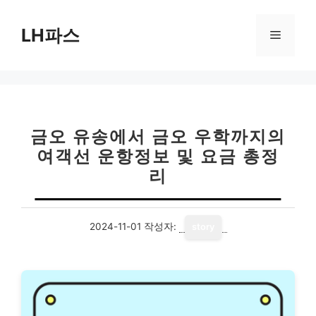
컨
텐
LH파스
메
츠
로
뉴
건
너
뛰
기
금오 유송에서 금오 우학까지의
여객선 운항정보 및 요금 총정
리
2024-11-01
작성자:
story