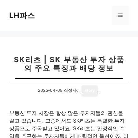
컨
텐
LH파스
메
츠
로
뉴
건
너
뛰
기
SK리츠 | SK 부동산 투자 상품
의 주요 특징과 배당 정보
2025-04-08
작성자:
story
부동산 투자 시장은 항상 많은 투자자들의 관심을
끌고 있습니다. 그중에서도 SK리츠는 특별한 투자
상품으로 주목받고 있어요. SK리츠는 안정적인 수
익을 추구하는 투자자들에게 매력적인 옵션이죠. 이