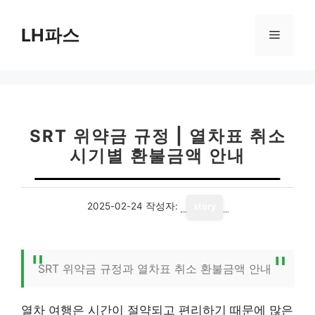
컨
텐
LH파스
메
츠
로
뉴
건
너
뛰
기
SRT 위약금 규정 | 열차표 취소
시기별 환불금액 안내
2025-02-24
작성자:
story
SRT 위약금 규정과 열차표 취소 환불금액 안내
열차 여행은 시간이 절약되고 편리하기 때문에 많은