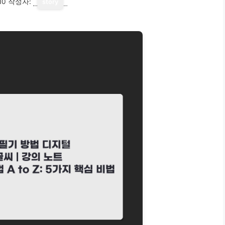
10
작성자:
story