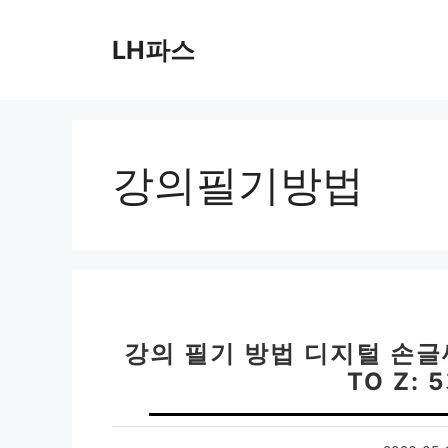
컨
텐
LH파스
츠
로
건
너
뛰
강의필기방법
기
강의 필기 방법 디지털 손글씨
TO Z: