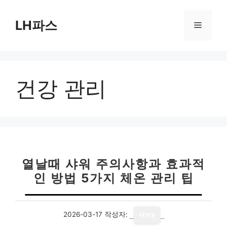
컨
텐
LH파스
메
츠
로
뉴
건
너
건강 관리
뛰
기
열날때 샤워 주의사항과 효과적
인 방법 5가지 체온 관리 팁
2026-03-17
작성자:
story