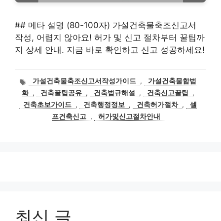
## 메타 설명 (80-100자) 가설건축물축조신고서
작성, 어렵지 않아요! 허가 및 신고 절차부터 꿀팁까
지 상세 안내. 지금 바로 확인하고 신고 성공하세요!
태
가설건축물축조신고서작성가이드
,
가설건축물합법
그
화
,
건축꿀팁공유
,
건축법규해설
,
건축신고꿀팁
,
건축초보가이드
,
건축행정정보
,
건축허가절차
,
셀
프건축신고
,
허가및신고절차안내
최신 글