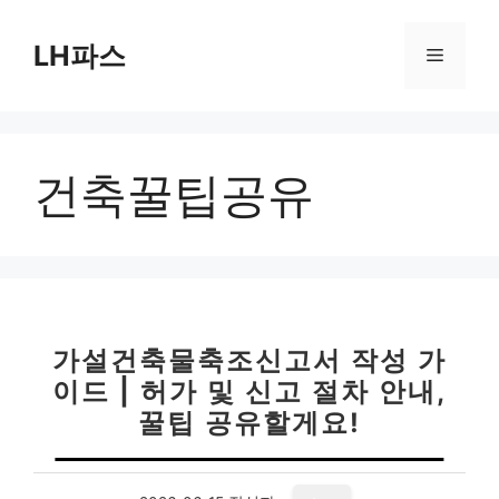
컨
텐
LH파스
메
츠
로
뉴
건
너
건축꿀팁공유
뛰
기
가설건축물축조신고서 작성 가
이드 | 허가 및 신고 절차 안내,
꿀팁 공유할게요!