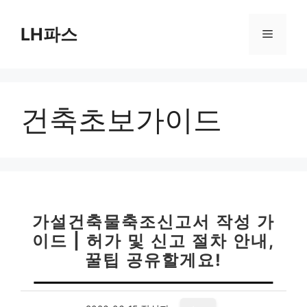
컨
텐
LH파스
메
츠
로
뉴
건
너
건축초보가이드
뛰
기
가설건축물축조신고서 작성 가
이드 | 허가 및 신고 절차 안내,
꿀팁 공유할게요!