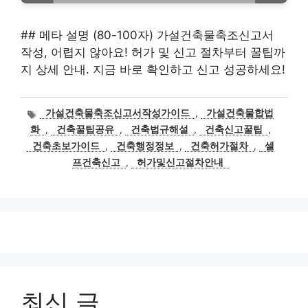
## 메타 설명 (80-100자) 가설건축물축조신고서
작성, 어렵지 않아요! 허가 및 신고 절차부터 꿀팁까
지 상세 안내. 지금 바로 확인하고 신고 성공하세요!
태
가설건축물축조신고서작성가이드
,
가설건축물합법
그
화
,
건축꿀팁공유
,
건축법규해설
,
건축신고꿀팁
,
건축초보가이드
,
건축행정정보
,
건축허가절차
,
셀
프건축신고
,
허가및신고절차안내
최신 글