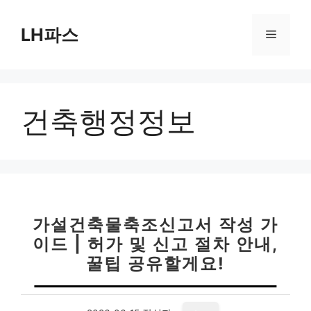
컨
텐
LH파스
메
츠
로
뉴
건
너
건축행정정보
뛰
기
가설건축물축조신고서 작성 가
이드 | 허가 및 신고 절차 안내,
꿀팁 공유할게요!