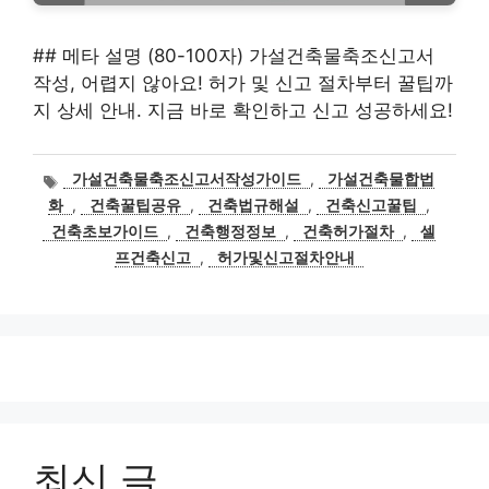
## 메타 설명 (80-100자) 가설건축물축조신고서
작성, 어렵지 않아요! 허가 및 신고 절차부터 꿀팁까
지 상세 안내. 지금 바로 확인하고 신고 성공하세요!
태
가설건축물축조신고서작성가이드
,
가설건축물합법
그
화
,
건축꿀팁공유
,
건축법규해설
,
건축신고꿀팁
,
건축초보가이드
,
건축행정정보
,
건축허가절차
,
셀
프건축신고
,
허가및신고절차안내
최신 글