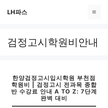
컨
텐
LH파스
메
츠
로
뉴
건
너
검정고시학원비안내
뛰
기
한양검정고시입시학원 부천점
학원비 | 검정고시 전과목 종합
반 수강료 안내 A TO Z: 7단계
완벽 대비