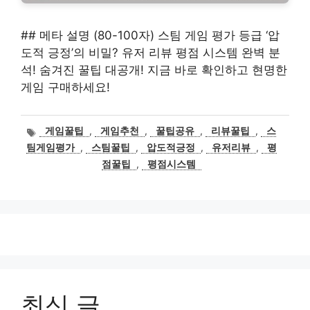
## 메타 설명 (80-100자) 스팀 게임 평가 등급 ‘압
도적 긍정’의 비밀? 유저 리뷰 평점 시스템 완벽 분
석! 숨겨진 꿀팁 대공개! 지금 바로 확인하고 현명한
게임 구매하세요!
태
게임꿀팁
,
게임추천
,
꿀팁공유
,
리뷰꿀팁
,
스
그
팀게임평가
,
스팀꿀팁
,
압도적긍정
,
유저리뷰
,
평
점꿀팁
,
평점시스템
최신 글