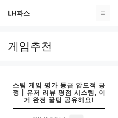
컨
텐
LH파스
메
츠
로
뉴
건
너
게임추천
뛰
기
스팀 게임 평가 등급 압도적 긍
정 | 유저 리뷰 평점 시스템, 이
거 완전 꿀팁 공유해요!