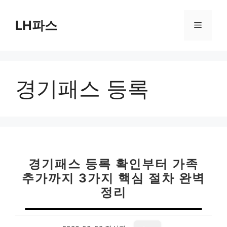
컨
텐
LH파스
메
츠
로
뉴
건
너
경기패스 등록
뛰
기
경기패스 등록 확인부터 가족
추가까지 3가지 핵심 절차 완벽
정리